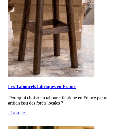
MOD_JTCS_VIEW_ARTICLE_LINK
MOD_JTCS_VIEW_FULL_IMAGE
Les Tabourets fabriqués en France
Pourquoi choisir un tabouret fabriqué en France par un
artisan issu des forêts locales ?
La suite...