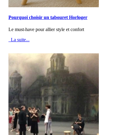
MOD_JTCS_VIEW_ARTICLE_LINK
MOD_JTCS_VIEW_FULL_IMAGE
Pourquoi choisir un tabouret Horloger
Le must-have pour allier style et confort
La suite...