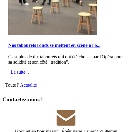
MOD_JTCS_VIEW_ARTICLE_LINK
MOD_JTCS_VIEW_FULL_IMAGE
Nos tabourets ronds se mettent en scène à l'o...
C'est plus de dix tabourets qui ont été choisis par l'Opéra pour
sa solidité et son côté "tradition".
La suite...
Toute l'
Actualité
Contactez-nous !
Tabouret en bois massif
-
Ébénisterie Laurent Vuillemin