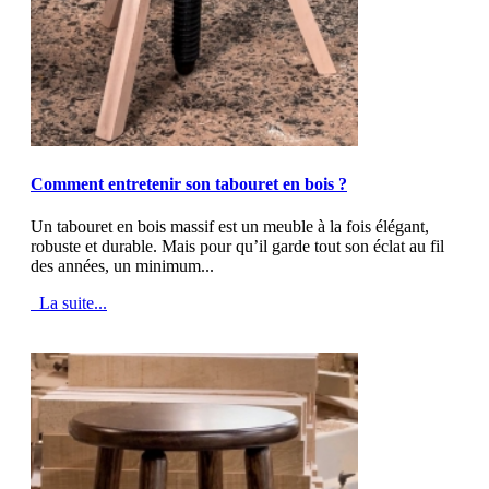
MOD_JTCS_VIEW_ARTICLE_LINK
MOD_JTCS_VIEW_FULL_IMAGE
Comment entretenir son tabouret en bois ?
Un tabouret en bois massif est un meuble à la fois élégant,
robuste et durable. Mais pour qu’il garde tout son éclat au fil
des années, un minimum...
La suite...