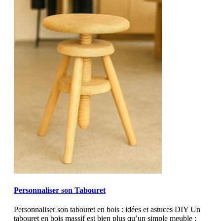
MOD_JTCS_VIEW_ARTICLE_LINK
MOD_JTCS_VIEW_FULL_IMAGE
Personnaliser son Tabouret
Personnaliser son tabouret en bois : idées et astuces DIY Un
tabouret en bois massif est bien plus qu’un simple meuble :