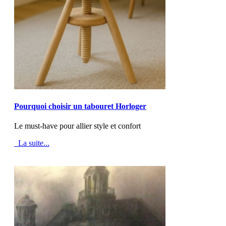
MOD_JTCS_VIEW_ARTICLE_LINK
MOD_JTCS_VIEW_FULL_IMAGE
Pourquoi choisir un tabouret Horloger
Le must-have pour allier style et confort
La suite...