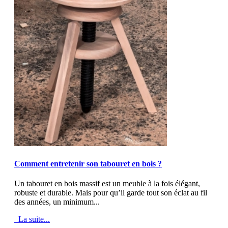
MOD_JTCS_VIEW_ARTICLE_LINK
MOD_JTCS_VIEW_FULL_IMAGE
Comment entretenir son tabouret en bois ?
Un tabouret en bois massif est un meuble à la fois élégant,
robuste et durable. Mais pour qu’il garde tout son éclat au fil
des années, un minimum...
La suite...