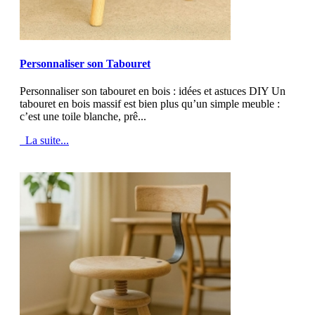
MOD_JTCS_VIEW_ARTICLE_LINK
MOD_JTCS_VIEW_FULL_IMAGE
Personnaliser son Tabouret
Personnaliser son tabouret en bois : idées et astuces DIY Un
tabouret en bois massif est bien plus qu’un simple meuble :
c’est une toile blanche, prê...
La suite...