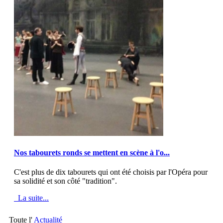
MOD_JTCS_VIEW_ARTICLE_LINK
MOD_JTCS_VIEW_FULL_IMAGE
Nos tabourets ronds se mettent en scène à l'o...
C'est plus de dix tabourets qui ont été choisis par l'Opéra pour
sa solidité et son côté "tradition".
La suite...
Toute l'
Actualité