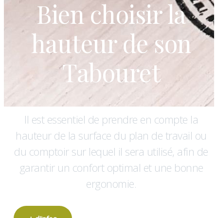
Bien choisir la
hauteur de son
Tabouret
Il est essentiel de prendre en compte la
hauteur de la surface du plan de travail ou
du comptoir sur lequel il sera utilisé, afin de
garantir un confort optimal et une bonne
ergonomie.