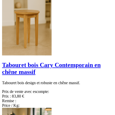
Tabouret bois Cary Contemporain en
chêne massif
Tabouret bois design et robuste en chêne massif.
Prix de vente avec escompte:
Prix :
83,80 €
Remise :
Price / Kg: