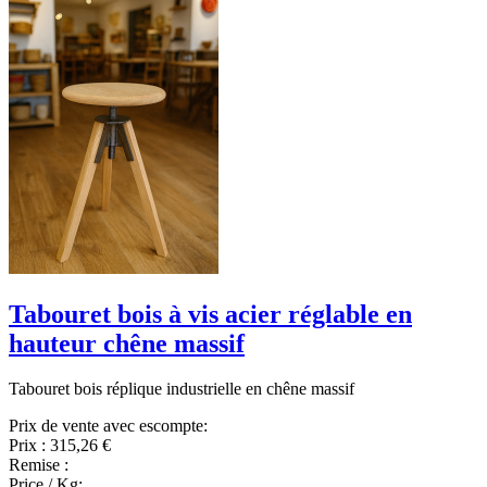
Tabouret bois à vis acier réglable en
hauteur chêne massif
Tabouret bois réplique industrielle en chêne massif
Prix de vente avec escompte:
Prix :
315,26 €
Remise :
Price / Kg: