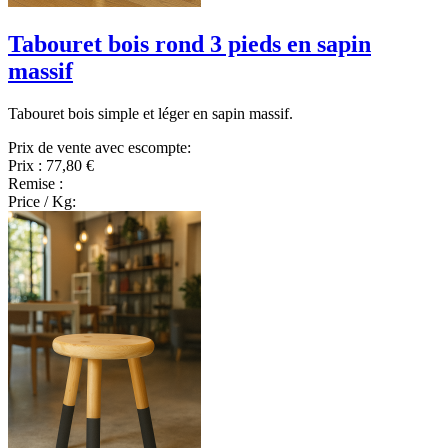
Tabouret bois rond 3 pieds en sapin
massif
Tabouret bois simple et léger en sapin massif.
Prix de vente avec escompte:
Prix :
77,80 €
Remise :
Price / Kg: