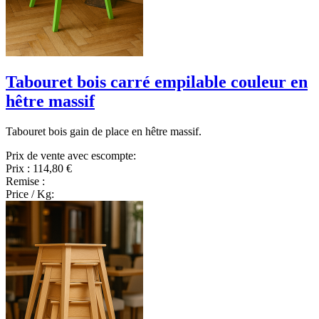
Tabouret bois carré empilable couleur en
hêtre massif
Tabouret bois gain de place en hêtre massif.
Prix de vente avec escompte:
Prix :
114,80 €
Remise :
Price / Kg: