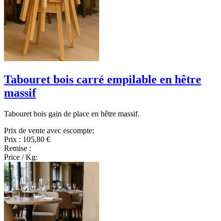
Tabouret bois carré empilable en hêtre
massif
Tabouret bois gain de place en hêtre massif.
Prix de vente avec escompte:
Prix :
105,80 €
Remise :
Price / Kg: