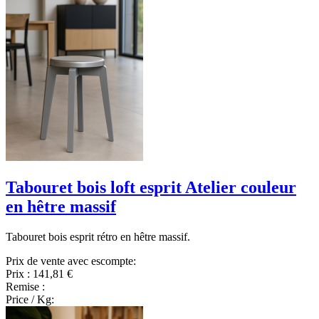
Tabouret bois loft esprit Atelier couleur
en hêtre massif
Tabouret bois esprit rétro en hêtre massif.
Prix de vente avec escompte:
Prix :
141,81 €
Remise :
Price / Kg: