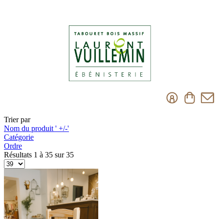
Trier par
Nom du produit ' +/-'
Catégorie
Ordre
Résultats 1 à 35 sur 35