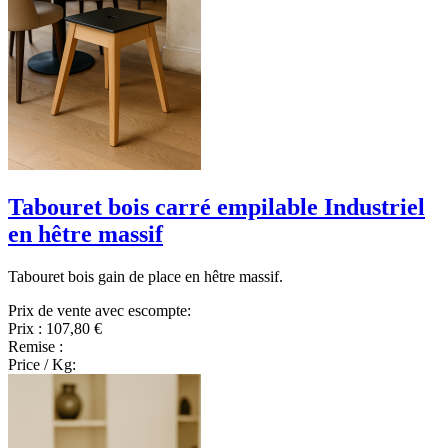
Tabouret bois carré empilable Industriel
en hêtre massif
Tabouret bois gain de place en hêtre massif.
Prix de vente avec escompte:
Prix :
107,80 €
Remise :
Price / Kg: