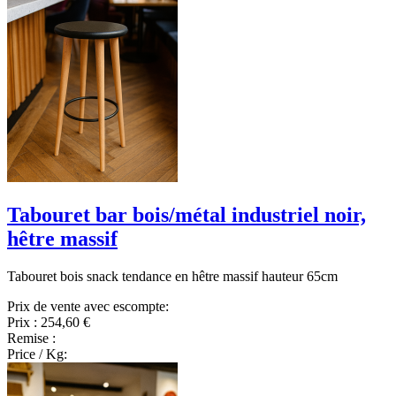
Tabouret bar bois/métal industriel noir,
hêtre massif
Tabouret bois snack tendance en hêtre massif hauteur 65cm
Prix de vente avec escompte:
Prix :
254,60 €
Remise :
Price / Kg: