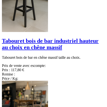
Tabouret bois de bar industriel hauteur
au choix en chêne massif
Tabouret bois de bar en chêne massif taille au choix.
Prix de vente avec escompte:
Prix :
117,80 €
Remise :
Price / Kg: