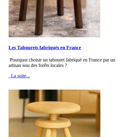
MOD_JTCS_VIEW_ARTICLE_LINK
MOD_JTCS_VIEW_FULL_IMAGE
Les Tabourets fabriqués en France
Pourquoi choisir un tabouret fabriqué en France par un
artisan issu des forêts locales ?
La suite...