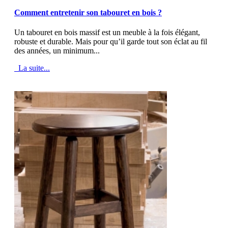
MOD_JTCS_VIEW_ARTICLE_LINK
MOD_JTCS_VIEW_FULL_IMAGE
Comment entretenir son tabouret en bois ?
Un tabouret en bois massif est un meuble à la fois élégant,
robuste et durable. Mais pour qu’il garde tout son éclat au fil
des années, un minimum...
La suite...