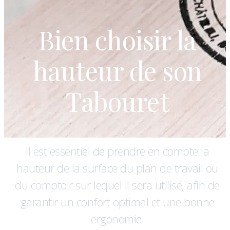
Bien choisir la
hauteur de son
Tabouret
Il est essentiel de prendre en compte la
hauteur de la surface du plan de travail ou
du comptoir sur lequel il sera utilisé, afin de
garantir un confort optimal et une bonne
ergonomie.