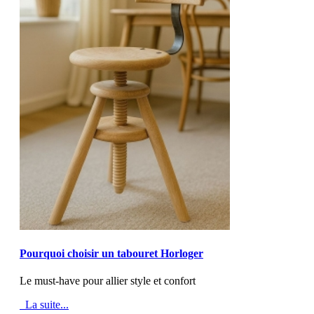
MOD_JTCS_VIEW_ARTICLE_LINK
MOD_JTCS_VIEW_FULL_IMAGE
Pourquoi choisir un tabouret Horloger
Le must-have pour allier style et confort
La suite...