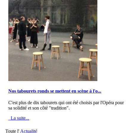
MOD_JTCS_VIEW_ARTICLE_LINK
MOD_JTCS_VIEW_FULL_IMAGE
Nos tabourets ronds se mettent en scène à l'o...
C'est plus de dix tabourets qui ont été choisis par l'Opéra pour
sa solidité et son côté "tradition".
La suite...
Toute l'
Actualité