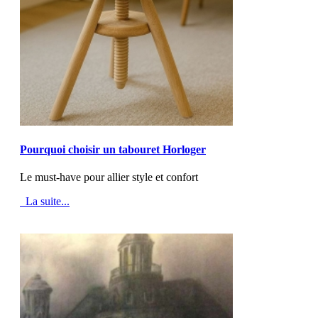
MOD_JTCS_VIEW_ARTICLE_LINK
MOD_JTCS_VIEW_FULL_IMAGE
Pourquoi choisir un tabouret Horloger
Le must-have pour allier style et confort
La suite...