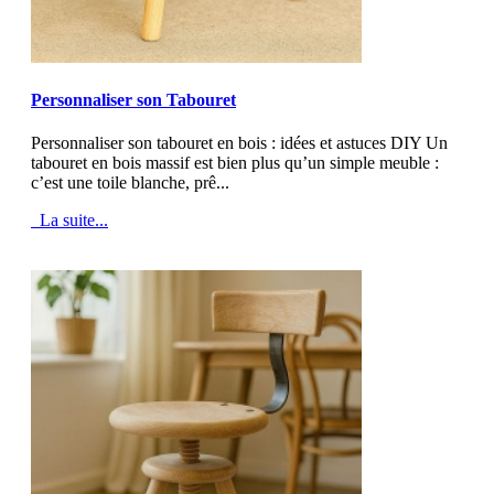
MOD_JTCS_VIEW_ARTICLE_LINK
MOD_JTCS_VIEW_FULL_IMAGE
Personnaliser son Tabouret
Personnaliser son tabouret en bois : idées et astuces DIY Un
tabouret en bois massif est bien plus qu’un simple meuble :
c’est une toile blanche, prê...
La suite...