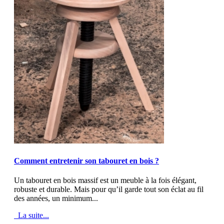
MOD_JTCS_VIEW_ARTICLE_LINK
MOD_JTCS_VIEW_FULL_IMAGE
Comment entretenir son tabouret en bois ?
Un tabouret en bois massif est un meuble à la fois élégant,
robuste et durable. Mais pour qu’il garde tout son éclat au fil
des années, un minimum...
La suite...